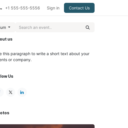
+1 555-555-5556
Sign in
Contact Us
gium
out us
e this paragraph to write a short text about your
ents or company.
llow Us
otos