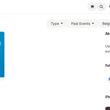
ditions
Events
Type
Past Events
Bel
Ab
Us
ev
Fo
t
Ph