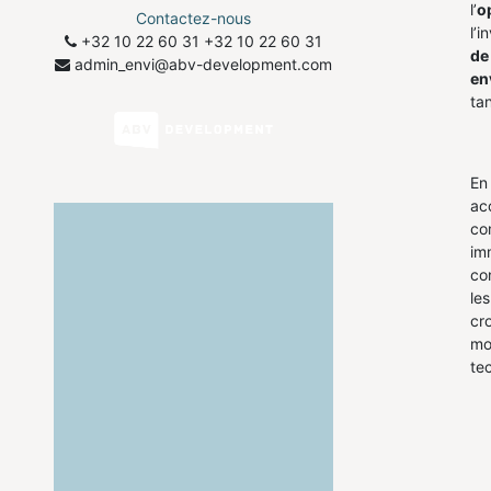
l’
o
Contactez-nous
l’i
+32 10 22 60 31
​+32 10 22 60 31
de
admin_envi@abv-development.com
en
tan
En
ac
co
imm
co
le
cr
mo
te