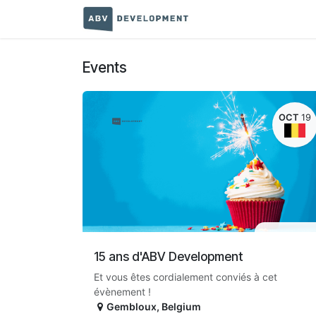
Skip to Content
Home
Terms and con
Events
OCT
19
Physical Even
15 ans d'ABV Development
Et vous êtes cordialement conviés à cet
évènement !
Gembloux
,
Belgium