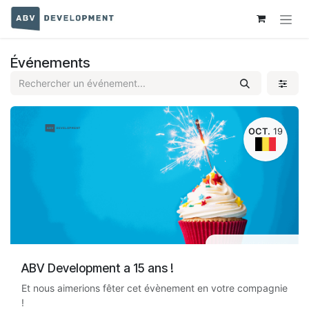
Se rendre au contenu
Événements
OCT.
19
Evénement physique
ABV Development a 15 ans !
Et nous aimerions fêter cet évènement en votre compagnie
!