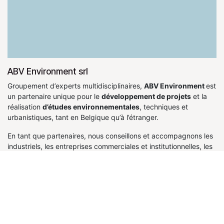
ABV Environment srl
Groupement d’experts multidisciplinaires,
ABV Environment
est
un partenaire unique pour le
développement de projets
et la
réalisation
d’études environnementales
, techniques et
urbanistiques, tant en Belgique qu’à l’étranger.
En tant que partenaires, nous conseillons et accompagnons les
industriels, les entreprises commerciales et institutionnelles, les
promoteurs immobiliers ainsi que les particuliers dans la
concrétisation de leurs projets. Nous faisons émerger les
opportunités de développement durable et de croissance de
nos clients en les concrétisant au moyen de solutions
administratives, fiscales et techniques optimisées