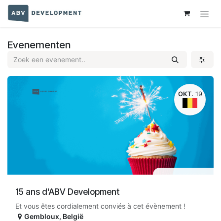
Overslaan naar inhoud
Evenementen
OKT.
19
Fysiek evenement
15 ans d'ABV Development
Et vous êtes cordialement conviés à cet évènement !
Gembloux
,
België