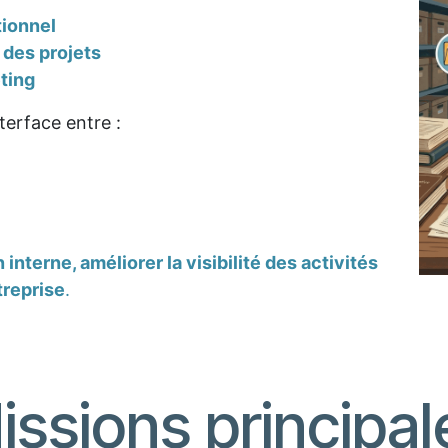
tionnel
n des projets
ting
nterface entre :
n interne, améliorer la visibilité des activités
treprise
.
issions principal