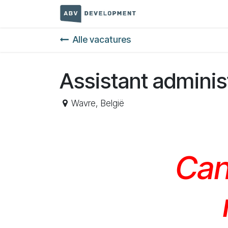
Overslaan naar inhoud
Startpagina
Terms a
Alle vacatures
Assistant administ
Wavre
,
België
Can