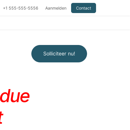
+1 555-555-5556
Aanmelden
Contact
Solliciteer nu!
ndue
t