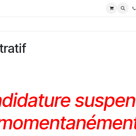
nd conditions
Evenementen
ratif
didature suspe
momentanémen