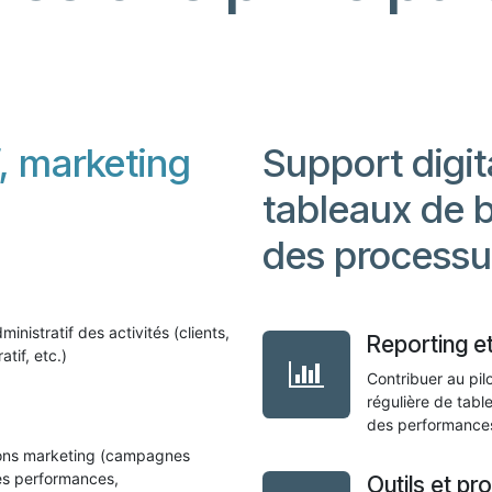
f,
marketing
Support digita
tableaux de b
des processu
nistratif des activités (clients,
Reporting et
atif, etc.)
Contribuer au pil
régulière de tabl
des performances
tions marketing (campagnes
des performances,
Outils et p