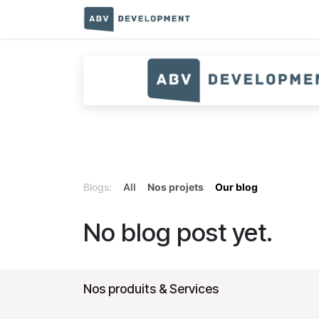
Skip to Content
Home
Terms and con
Blogs:
All
Nos projets
Our blog
No blog post yet.
Nos produits & Services