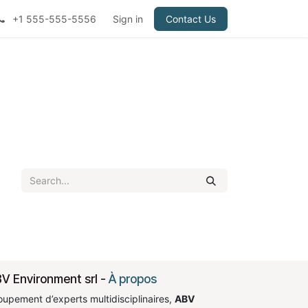
+1 555-555-5556
Sign in
Contact Us
V Environment srl
-
À propos
oupement d’experts multidisciplinaires,
ABV