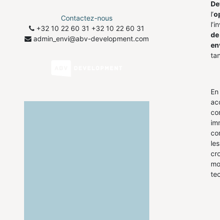
De
l’
o
Contactez-nous
l’i
+32 10 22 60 31
​+32 10 22 60 31
de
admin_envi@abv-development.com
en
tan
En
ac
co
imm
co
le
cr
mo
te