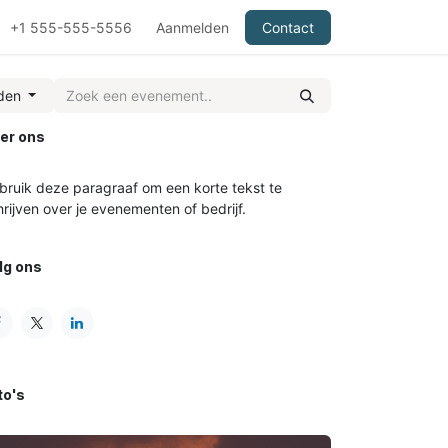
+1 555-555-5556
Aanmelden
Contact
nden
er ons
bruik deze paragraaf om een korte tekst te
hrijven over je evenementen of bedrijf.
lg ons
to's