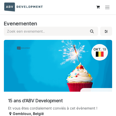
Overslaan naar inhoud
Evenementen
OKT.
19
Fysiek evenement
15 ans d'ABV Development
Et vous êtes cordialement conviés à cet évènement !
Gembloux
,
België