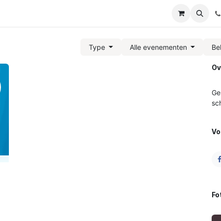
nd conditions
Evenementen
Type
Alle evenementen
Be
Ov
Ge
sc
Vo
t
Fo