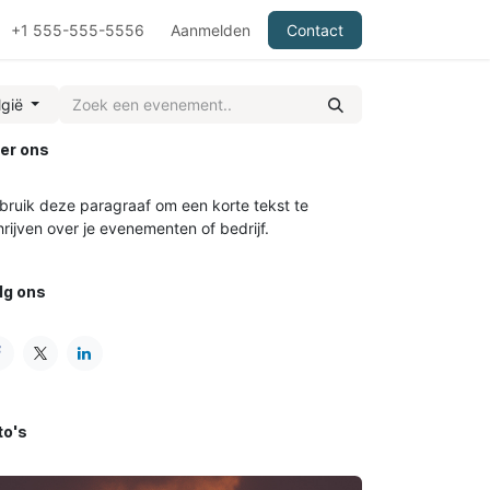
+1 555-555-5556
Aanmelden
Contact
lgië
er ons
bruik deze paragraaf om een korte tekst te
hrijven over je evenementen of bedrijf.
lg ons
to's