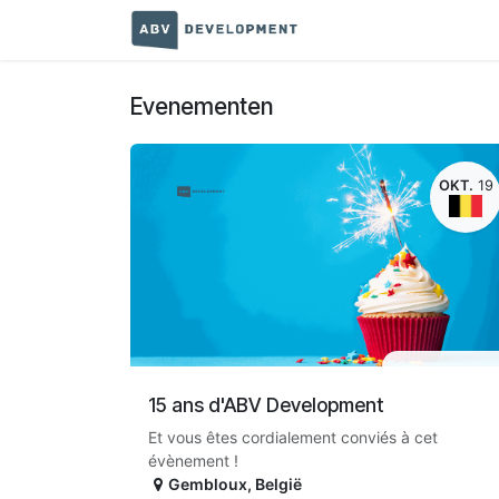
Overslaan naar inhoud
Startpagina
Terms a
Evenementen
OKT.
19
Fysiek evenemen
15 ans d'ABV Development
Et vous êtes cordialement conviés à cet
évènement !
Gembloux
,
België