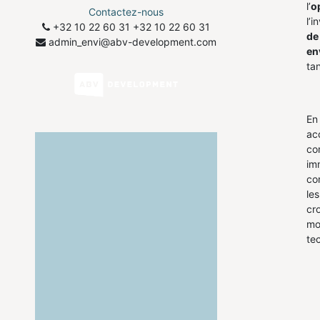
l’
o
Contactez-nous
l’i
+32 10 22 60 31
​+32 10 22 60 31
de
admin_envi@abv-development.com
en
tan
En
ac
co
imm
co
le
cr
mo
te