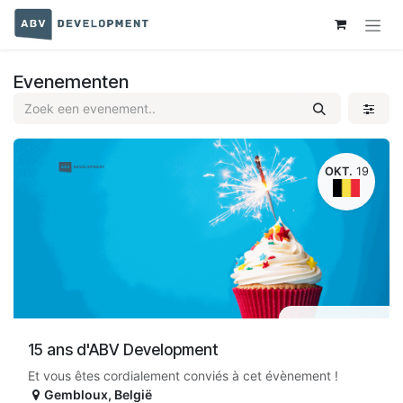
Overslaan naar inhoud
Evenementen
OKT.
19
Fysiek evenement
15 ans d'ABV Development
Et vous êtes cordialement conviés à cet évènement !
Gembloux
,
België