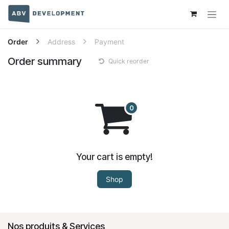
Skip to Content
Order
Address
Payment
Order summary
Quick reorder
Your cart is empty!
Shop
Nos produits & Services