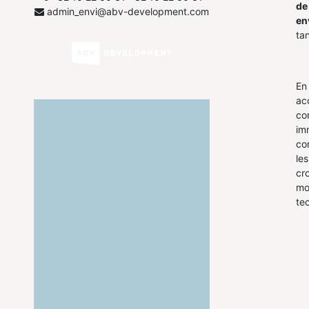
de
admin_envi@abv-development.com
en
tan
En
ac
co
imm
co
le
cr
mo
te