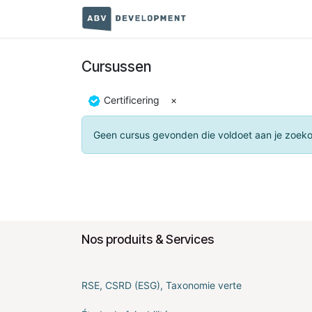
Overslaan naar inhoud
Startpagina
Terms a
Cursussen
Certificering
×
Geen cursus gevonden die voldoet aan je zoek
Nos produits & Services
RSE, CSRD (ESG), Taxonomie verte