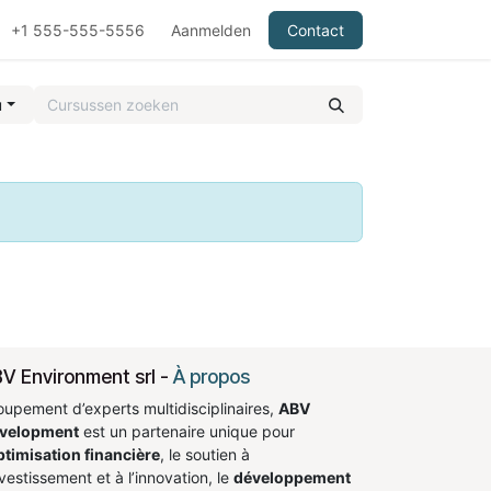
+1 555-555-5556
Aanmelden
Contact
u
V Environment srl
-
À propos
oupement d’experts multidisciplinaires,
ABV
velopment
est un partenaire unique pour
ptimisation financière
, le soutien à
nvestissement et à l’innovation, le
développement