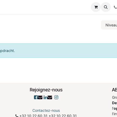
nd conditions
Evenementen
Nivea
opdracht.
Rejoignez-nous
AB
Gr
De
l’
o
Contactez-nous
l’i
+32 10 22 60 31
​+32 10 22 60 31