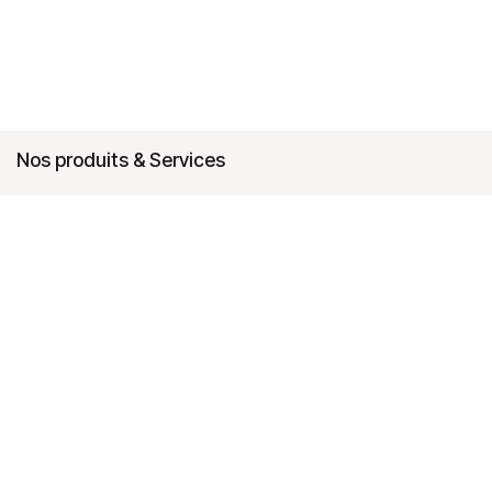
Nos produits & Services
RSE, CSRD (ESG), Taxonomie verte
Étude de faisabilité
Gestion des sols et des eaux
Permis, autorisations et évaluations environnementales et
sécuritaires
Système de management (QSE) et développement durable
Outsourcing QSE